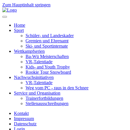
Zum Hauptinhalt springen
Home
Sport
Schüler- und Landeskader
Gremien und Ehrenamt
Ski- und Sportinternate
Wettkampfserien
Ba-Wü Meisterschaften
VR-Talentiade
Kids- and Youth Trophy
Rookie Tour Snowboard
Nachwuchsinitiativen
VR-Talentiade
Weg vom PC - raus in den Schnee
Service und Organisation
Trainerfortbildungen
Stellenausschreibungen
Kontakt
Impressum
Datenschutz
Login