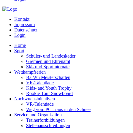
Kontakt
Impressum
Datenschutz
Login
Home
Sport
Schüler- und Landeskader
Gremien und Ehrenamt
Ski- und Sportinternate
Wettkampfserien
Ba-Wü Meisterschaften
VR-Talentiade
Kids- and Youth Trophy
Rookie Tour Snowboard
Nachwuchsinitiativen
VR-Talentiade
Weg vom PC - raus in den Schnee
Service und Organisation
Trainerfortbildungen
Stellenausschreibungen