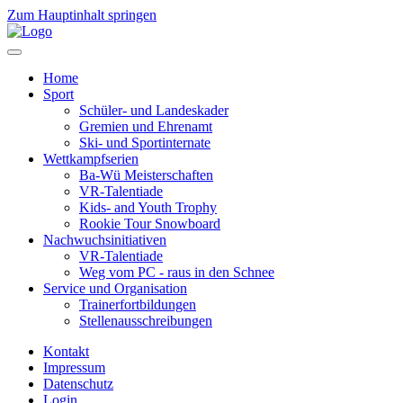
Zum Hauptinhalt springen
Home
Sport
Schüler- und Landeskader
Gremien und Ehrenamt
Ski- und Sportinternate
Wettkampfserien
Ba-Wü Meisterschaften
VR-Talentiade
Kids- and Youth Trophy
Rookie Tour Snowboard
Nachwuchsinitiativen
VR-Talentiade
Weg vom PC - raus in den Schnee
Service und Organisation
Trainerfortbildungen
Stellenausschreibungen
Kontakt
Impressum
Datenschutz
Login