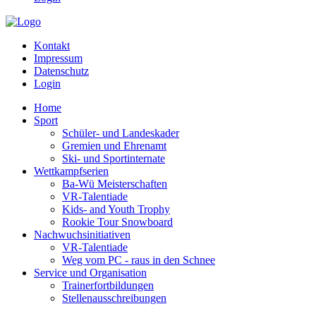
Kontakt
Impressum
Datenschutz
Login
Home
Sport
Schüler- und Landeskader
Gremien und Ehrenamt
Ski- und Sportinternate
Wettkampfserien
Ba-Wü Meisterschaften
VR-Talentiade
Kids- and Youth Trophy
Rookie Tour Snowboard
Nachwuchsinitiativen
VR-Talentiade
Weg vom PC - raus in den Schnee
Service und Organisation
Trainerfortbildungen
Stellenausschreibungen